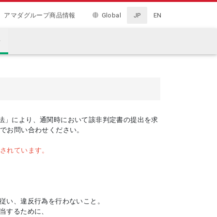
アマダグループ商品情報
Global
JP
EN
せ
法」により、通関時において該非判定書の提出を求
までお問い合わせください。
編されています。
に従い、違反行為を行わないこと。
該当するために、