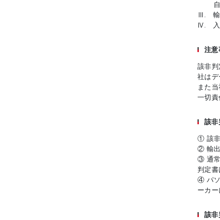
自社
Ⅲ. 
Ⅳ. 
注意
該非判
社はデ
また当
一切責
該非
① 該
② 輸
③ 通
判定書
④ パ
ーカー
該非