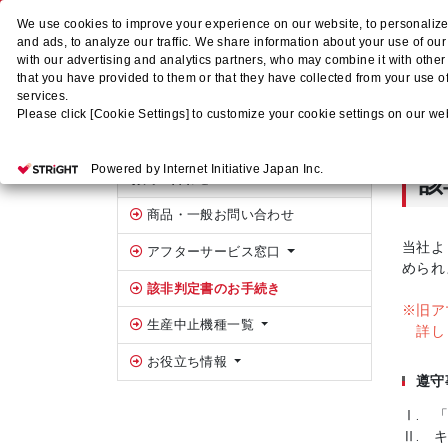
We use cookies to improve your experience on our website, to personalize
and ads, to analyze our traffic. We share information about your use of ou
with our advertising and analytics partners, who may combine it with other
that you have provided to them or that they have collected from your use of
services.
Please click [Cookie Settings] to customize your cookie settings on our we
ホーム
お問い合わせ
該非判定書のお手続き
サイドバー
Powered by Internet Initiative Japan Inc.
該
お問い合わせ
商品・一般お問い合わせ
当社よ
アフターサービス窓口
められ
該非判定書のお手続き
※旧ア
生産中止機種一覧
詳し
お役立ち情報
遵守
Ⅰ. 
Ⅱ. 