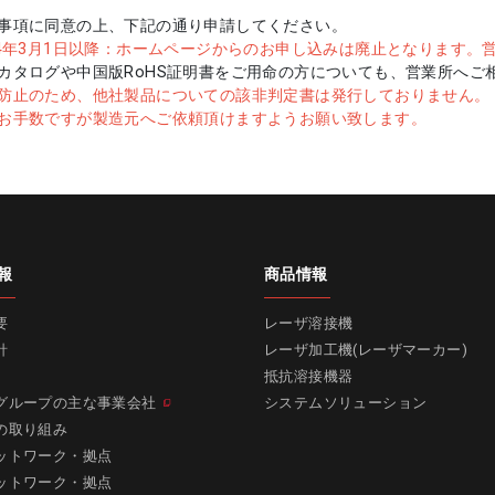
事項に同意の上、下記の通り申請してください。
24年3月1日以降：ホームページからのお申し込みは廃止となります
カタログや中国版RoHS証明書をご用命の方についても、営業所へご
防止のため、他社製品についての該非判定書は発行しておりません。
手数ですが製造元へご依頼頂けますようお願い致します。
報
商品情報
要
レーザ溶接機
針
レーザ加工機(レーザマーカー)
抵抗溶接機器
グループの主な事業会社
システムソリューション
の取り組み
ットワーク・拠点
ットワーク・拠点