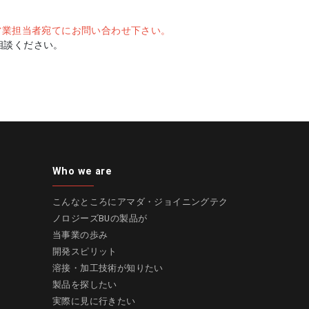
。営業担当者宛てにお問い合わせ下さい。
相談ください。
Who we are
こんなところにアマダ・ジョイニングテク
ノロジーズBUの製品が
当事業の歩み
開発スピリット
溶接・加工技術が知りたい
製品を探したい
実際に見に行きたい