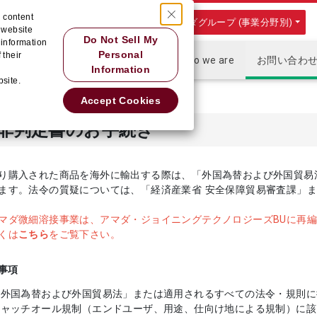
 content
アマダグループ (事業分野別)
r website
Do Not Sell My
 information
Personal
 their
ホーム
企業情報
商品情報
Who we are
お問い合わ
Information
bsite.
Accept Cookies
非判定書のお手続き
り購入された商品を海外に輸出する際は、「外国為替および外国貿易
ます。法令の質疑については、「経済産業省 安全保障貿易審査課」
マダ微細溶接事業は、アマダ・ジョイニングテクノロジーズBUに再
こちら
くは
をご覧下さい。
事項
「外国為替および外国貿易法」または適用されるすべての法令・規則
キャッチオール規制（エンドユーザ、用途、仕向け地による規制）に