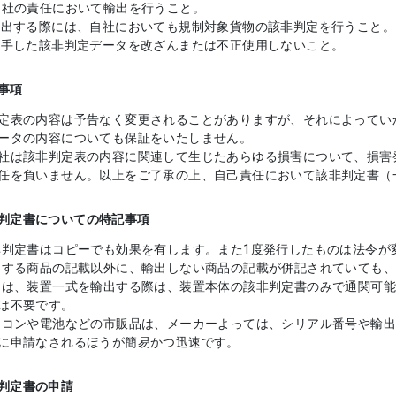
の責任において輸出を行うこと。
輸出する際には、自社においても規制対象貨物の該非判定を行うこと。
入手した該非判定データを改ざんまたは不正使用しないこと。
事項
定表の内容は予告なく変更されることがありますが、それによってい
ータの内容についても保証をいたしません。
社は該非判定表の内容に関連して生じたあらゆる損害について、損害
任を負いません。以上をご了承の上、自己責任において該非判定書（
判定書についての特記事項
非判定書はコピーでも効果を有します。また1度発行したものは法令が
出する商品の記載以外に、輸出しない商品の記載が併記されていても
常は、装置一式を輸出する際は、装置本体の該非判定書のみで通関可
は不要です。
ソコンや電池などの市販品は、メーカーよっては、シリアル番号や輸
に申請なされるほうが簡易かつ迅速です。
判定書の申請