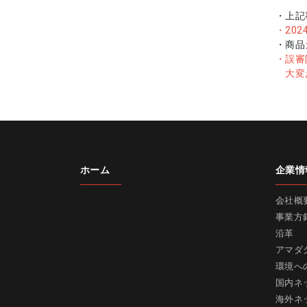
・上記
・20
・商品
・誤審
大変お
ホーム
企業情
会社概
事業方
沿革
アマダ
環境へ
国内ネ
海外ネ