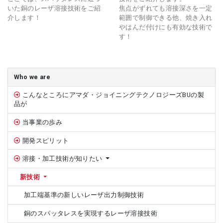
いた銅のレーザ溶接技術をご紹
焦点がずれても溶接深さを一定
介します！
範囲で制御できる他、焼き入れ
やはんだ付けにも有効な技術で
す！
サイドバー
Who we are
こんなところにアマダ・ジョイニングテクノロジーズBUの製
品が
当事業の歩み
開発スピリット
溶接・加工技術が知りたい
新技術
加工端基準の新しいレーザ出力制御技術
銅のスパッタレスを実現するレーザ溶接技術