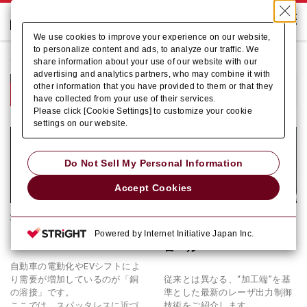
We use cookies to improve your experience on our website,
to personalize content and ads, to analyze our traffic. We
ホーム
Who we are
溶接・加工技術が知りたい
新技術
share information about your use of our website with our
advertising and analytics partners, who may combine it with
新技術
other information that you have provided to them or that they
have collected from your use of their services.
Please click [Cookie Settings] to customize your cookie
settings on our website.
Do Not Sell My Personal Information
Accept Cookies
最新のレーザ溶接技術
最新のレーザ加工技術
デュアルビームレーザ
アクティブヒートコント
Powered by Internet Initiative Japan Inc.
ロール
自動車の電動化やEVシフトによ
り需要が増加しているのが「銅
従来とは異なる、“加工端”を基
の溶接」です。
準とした最新のレーザ出力制御
ここでは、スパッタレスに近づ
技術をご紹介します。